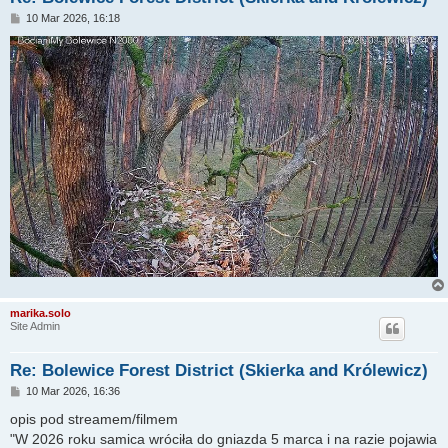
P
10 Mar 2026, 16:18
o
s
t
marika.solo
Site Admin
Re: Bolewice Forest District (Skierka and Królewicz)
P
10 Mar 2026, 16:36
o
s
opis pod streamem/filmem
t
"W 2026 roku samica wróciła do gniazda 5 marca i na razie pojawia