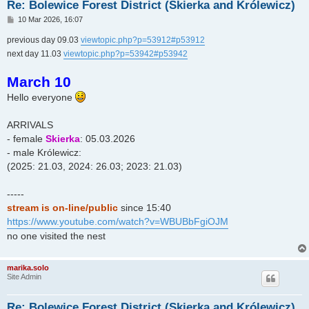
Re: Bolewice Forest District (Skierka and Królewicz)
P
10 Mar 2026, 16:07
o
s
previous day 09.03
viewtopic.php?p=53912#p53912
t
next day 11.03
viewtopic.php?p=53942#p53942
March 10
Hello everyone
ARRIVALS
- female
Skierka
: 05.03.2026
- male Królewicz:
(2025: 21.03, 2024: 26.03; 2023: 21.03)
-----
stream is on-line/public
since 15:40
https://www.youtube.com/watch?v=WBUBbFgiOJM
no one visited the nest
marika.solo
Site Admin
Re: Bolewice Forest District (Skierka and Królewicz)