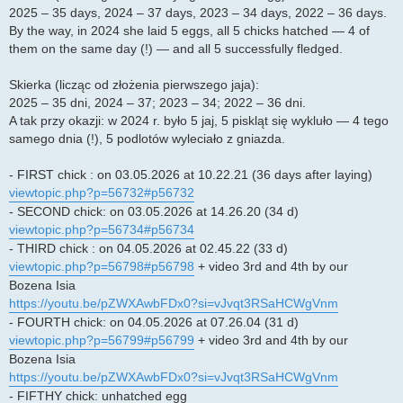
2025 – 35 days, 2024 – 37 days, 2023 – 34 days, 2022 – 36 days.
By the way, in 2024 she laid 5 eggs, all 5 chicks hatched — 4 of
them on the same day (!) — and all 5 successfully fledged.
Skierka (licząc od złożenia pierwszego jaja):
2025 – 35 dni, 2024 – 37; 2023 – 34; 2022 – 36 dni.
A tak przy okazji: w 2024 r. było 5 jaj, 5 piskląt się wykluło — 4 tego
samego dnia (!), 5 podlotów wyleciało z gniazda.
- FIRST chick : on 03.05.2026 at 10.22.21 (36 days after laying)
viewtopic.php?p=56732#p56732
- SECOND chick: on 03.05.2026 at 14.26.20 (34 d)
viewtopic.php?p=56734#p56734
- THIRD chick : on 04.05.2026 at 02.45.22 (33 d)
viewtopic.php?p=56798#p56798
+ video 3rd and 4th by our
Bozena Isia
https://youtu.be/pZWXAwbFDx0?si=vJvqt3RSaHCWgVnm
- FOURTH chick: on 04.05.2026 at 07.26.04 (31 d)
viewtopic.php?p=56799#p56799
+ video 3rd and 4th by our
Bozena Isia
https://youtu.be/pZWXAwbFDx0?si=vJvqt3RSaHCWgVnm
- FIFTHY chick: unhatched egg