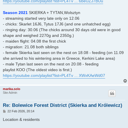
https://youtube.com/playlist?list=PL4Tv ... 6beUZJ7BUu
Season 2021
SKIERKA + TYTAN,Wolsztyn
- streaming started very late only on 12.06
- chicks: Skarlet 16J6, Tytus 17J6 (and one unhatched egg)
- ringing day: 30.06 (The chicks around 30 days old were in good
shape and weighed 2270g and 2350g.)
- maiden flight: 04.08 the first chick
- migration: 21.08 both siblings
- female Skierka last seen on the nest on 18.08 - feeding (on 11.09
she arrived to his wintering area in Greece, Kerkini Lake area)
- male Tytan last seen on the nest on 20.08 - feeding
playlist KOO (The oldest video is first.)
https://youtube.com/playlist?list=PL4Tv ... XWxKAeWd07
marika.solo
Site Admin
Re: Bolewice Forest District (Skierka and Królewicz)
P
22 Feb 2026, 20:14
o
s
Location & residents
t