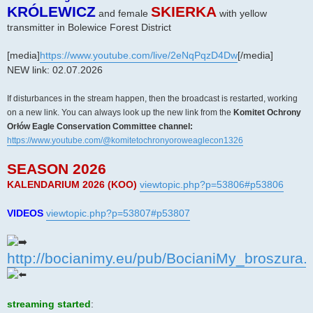
KRÓLEWICZ
SKIERKA
and female
with yellow
transmitter in Bolewice Forest District
[media]
https://www.youtube.com/live/2eNqPqzD4Dw
[/media]
NEW link: 02.07.2026
If disturbances in the stream happen, then the broadcast is restarted, working
on a new link. You can always look up the new link from the
Komitet Ochrony
Orłów Eagle Conservation Committee channel:
https://www.youtube.com/@komitetochronyoroweaglecon1326
SEASON 2026
KALENDARIUM 2026 (KOO)
viewtopic.php?p=53806#p53806
VIDEOS
viewtopic.php?p=53807#p53807
http://bocianimy.eu/pub/BocianiMy_broszura.
streaming started
: