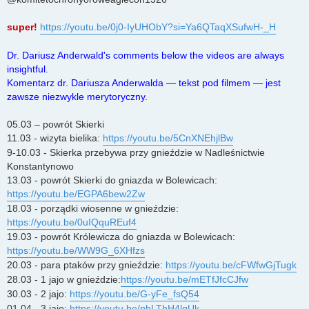
super!
https://youtu.be/0j0-IyUHObY?si=Ya6QTaqXSufwH-_H
Dr. Dariusz Anderwald's comments below the videos are always
insightful.
Komentarz dr. Dariusza Anderwalda — tekst pod filmem — jest
zawsze niezwykle merytoryczny.
05.03 – powrót Skierki
11.03 - wizyta bielika:
https://youtu.be/5CnXNEhjlBw
9-10.03 - Skierka przebywa przy gnieździe w Nadleśnictwie
Konstantynowo
13.03 - powrót Skierki do gniazda w Bolewicach:
https://youtu.be/EGPA6bew2Zw
18.03 - porządki wiosenne w gnieździe:
https://youtu.be/0uIQquREuf4
19.03 - powrót Królewicza do gniazda w Bolewicach:
https://youtu.be/WW9G_6XHfzs
20.03 - para ptaków przy gnieździe:
https://youtu.be/cFWfwGjTugk
28.03 - 1 jajo w gnieździe:
https://youtu.be/mETfJfcCJfw
30.03 - 2 jajo:
https://youtu.be/G-yFe_fsQ54
01.04 - 3 jajo:
https://youtu.be/phLThH4lgUk