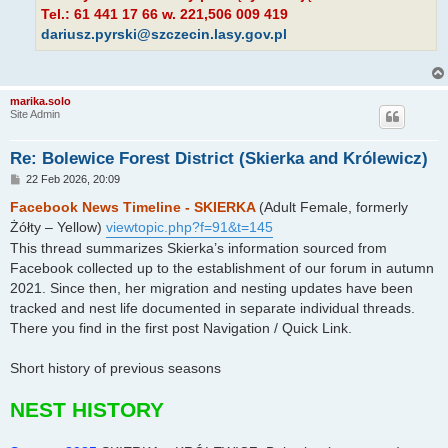
Tel.: 61 441 17 66 w. 221,506 009 419
dariusz.pyrski@szczecin.lasy.gov.pl
marika.solo
Site Admin
Re: Bolewice Forest District (Skierka and Królewicz)
P
22 Feb 2026, 20:09
o
s
Facebook News Timeline - SKIERKA
(Adult Female, formerly
t
Żółty – Yellow)
viewtopic.php?f=91&t=145
This thread summarizes Skierka’s information sourced from
Facebook collected up to the establishment of our forum in autumn
2021. Since then, her migration and nesting updates have been
tracked and nest life documented in separate individual threads.
There you find in the first post Navigation / Quick Link.
Short history of previous seasons
NEST HISTORY