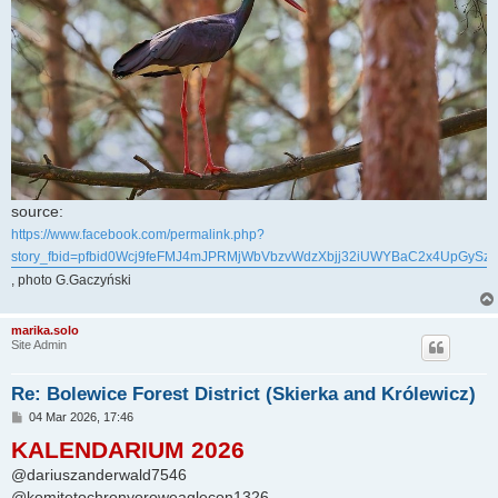
source:
https://www.facebook.com/permalink.php?
story_fbid=pfbid0Wcj9feFMJ4mJPRMjWbVbzvWdzXbjj32iUWYBaC2x4UpGySz
, photo G.Gaczyński
marika.solo
Site Admin
Re: Bolewice Forest District (Skierka and Królewicz)
P
04 Mar 2026, 17:46
o
KALENDARIUM 2026
s
t
@dariuszanderwald7546
@komitetochronyoroweaglecon1326