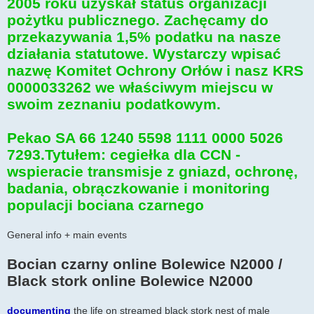
2005 roku uzyskał status organizacji
pożytku publicznego. Zachęcamy do
przekazywania 1,5% podatku na nasze
działania statutowe. Wystarczy wpisać
nazwę Komitet Ochrony Orłów i nasz KRS
0000033262 we właściwym miejscu w
swoim zeznaniu podatkowym.
Pekao SA 66 1240 5598 1111 0000 5026
7293.Tytułem: cegiełka dla CCN -
wspieracie transmisje z gniazd, ochronę,
badania, obrączkowanie i monitoring
populacji bociana czarnego
General info + main events
Bocian czarny online Bolewice N2000 /
Black stork online Bolewice N2000
documenting
the life on streamed black stork nest of male