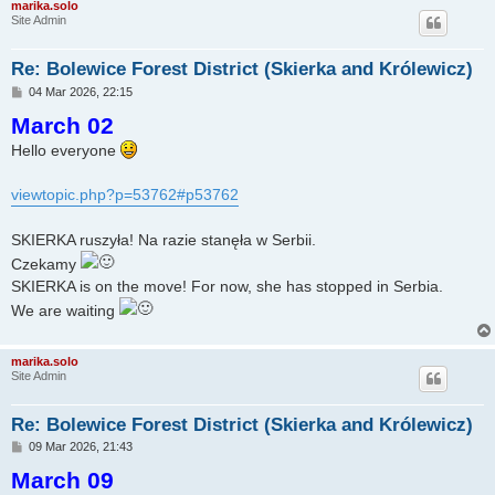
marika.solo
Site Admin
Re: Bolewice Forest District (Skierka and Królewicz)
P
04 Mar 2026, 22:15
o
March 02
s
t
Hello everyone
viewtopic.php?p=53762#p53762
SKIERKA ruszyła! Na razie stanęła w Serbii.
Czekamy
SKIERKA is on the move! For now, she has stopped in Serbia.
We are waiting
marika.solo
Site Admin
Re: Bolewice Forest District (Skierka and Królewicz)
P
09 Mar 2026, 21:43
o
March 09
s
t