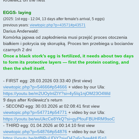
EGGS- laying
(2025: 1st egg - 12.04, 13 days after female's arrival, 5 eggs)
previous years:
viewtopic.php?p=43571#p43571
Darius Anderwald:
Komórka jajowa od zapłodnienia musi przejść proces otoczenia
białkiem i pokrycia się skorupką. Proces ten przebiega u bocianów
czarnych 2 dni
Once a black stork’s egg is fertilized, it needs about two days
to form its protective layers — first the protein coating, and
then the shell itself.
- FIRST egg: 28.03.2026 03:33:40 (first view)
viewtopic.php?p=54666#p54666
+ video by our Ula:
https://youtu.be/m2UOyInlZIY?si=4y5Iq1njOM23O4Wd
9 days after Królewicz's return
- SECOND egg: 30.03.2026 at 02:08:41 first view
viewtopic.php?p=54771#p54771
+ video by our Ula:
https://youtu.be/wuUkcCe8YkQ?si=gyPfouFBUHRM9soC
- THIRD egg: 01.04.2026 at 00:14:10 first view
viewtopic.php?p=54876#p54876
+ video by our Ula:
https://youtu.be/jtdBlRuUDjY?si=Q47s6o3vwAHU5zi1