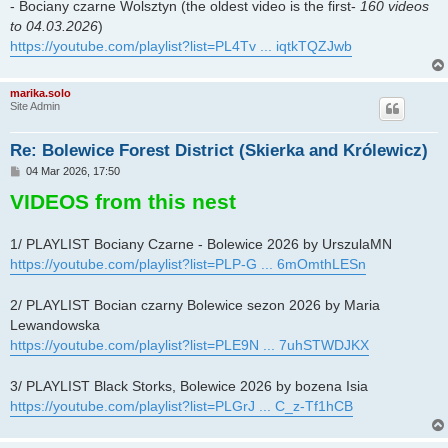
- Bociany czarne Wolsztyn (the oldest video is the first-
160 videos
to 04.03.2026
)
https://youtube.com/playlist?list=PL4Tv ... iqtkTQZJwb
marika.solo
Site Admin
Re: Bolewice Forest District (Skierka and Królewicz)
P
04 Mar 2026, 17:50
o
VIDEOS from this nest
s
t
1/ PLAYLIST Bociany Czarne - Bolewice 2026 by UrszulaMN
https://youtube.com/playlist?list=PLP-G ... 6mOmthLESn
2/ PLAYLIST Bocian czarny Bolewice sezon 2026 by Maria
Lewandowska
https://youtube.com/playlist?list=PLE9N ... 7uhSTWDJKX
3/ PLAYLIST Black Storks, Bolewice 2026 by bozena Isia
https://youtube.com/playlist?list=PLGrJ ... C_z-Tf1hCB