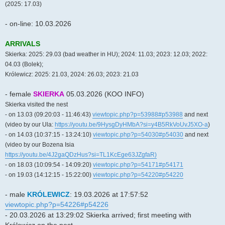
(2025: 17.03)
- on-line: 10.03.2026
ARRIVALS
Skierka: 2025: 29.03 (bad weather in HU); 2024: 11.03; 2023: 12.03; 2022:
04.03 (Bolek);
Królewicz: 2025: 21.03, 2024: 26.03; 2023: 21.03
- female
SKIERKA
05.03.2026 (KOO INFO)
Skierka visited the nest
- on 13.03 (09:20:03 - 11:46:43)
viewtopic.php?p=53988#p53988
and next
(video by our Ula:
https://youtu.be/9HysgDyHMbA?si=y4B5RkVoUvJ5XO-a
)
- on 14.03 (10:37:15 - 13:24:10)
viewtopic.php?p=54030#p54030
and next
(video by our Bozena Isia
https://youtu.be/4J2gaQDzHus?si=TL1KcEge63JZgfaR)
- on 18.03 (10:09:54 - 14:09:20)
viewtopic.php?p=54171#p54171
- on 19.03 (14:12:15 - 15:22:00)
viewtopic.php?p=54220#p54220
- male
KRÓLEWICZ
: 19.03.2026 at 17:57:52
viewtopic.php?p=54226#p54226
- 20.03.2026 at 13:29:02 Skierka arrived; first meeting with
Królewicz on the nest