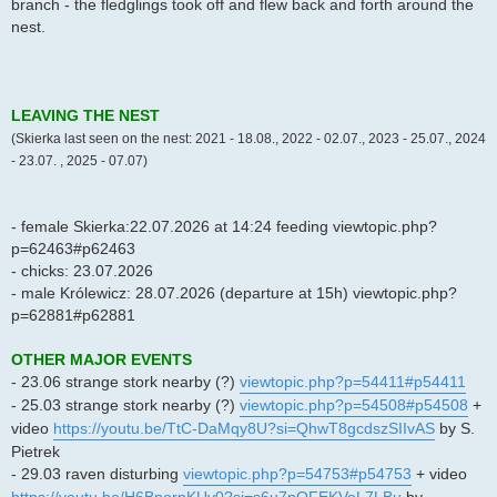
branch - the fledglings took off and flew back and forth around the
nest.
LEAVING THE NEST
(Skierka last seen on the nest: 2021 - 18.08., 2022 - 02.07., 2023 - 25.07., 2024
- 23.07. , 2025 - 07.07)
- female Skierka:22.07.2026 at 14:24 feeding viewtopic.php?
p=62463#p62463
- chicks: 23.07.2026
- male Królewicz: 28.07.2026 (departure at 15h) viewtopic.php?
p=62881#p62881
OTHER MAJOR EVENTS
- 23.06 strange stork nearby (?)
viewtopic.php?p=54411#p54411
- 25.03 strange stork nearby (?)
viewtopic.php?p=54508#p54508
+
video
https://youtu.be/TtC-DaMqy8U?si=QhwT8gcdszSIIvAS
by S.
Pietrek
- 29.03 raven disturbing
viewtopic.php?p=54753#p54753
+ video
https://youtu.be/H6BnorpKUv0?si=s6u7pQFEKVoL7LBu
by