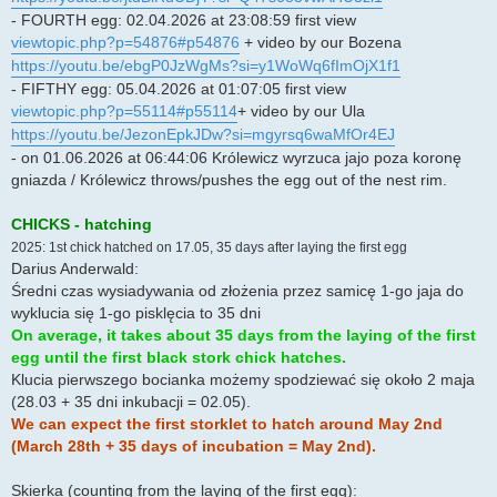
- FOURTH egg: 02.04.2026 at 23:08:59 first view
viewtopic.php?p=54876#p54876
+ video by our Bozena
https://youtu.be/ebgP0JzWgMs?si=y1WoWq6fImOjX1f1
- FIFTHY egg: 05.04.2026 at 01:07:05 first view
viewtopic.php?p=55114#p55114
+ video by our Ula
https://youtu.be/JezonEpkJDw?si=mgyrsq6waMfOr4EJ
- on 01.06.2026 at 06:44:06 Królewicz wyrzuca jajo poza koronę
gniazda / Królewicz throws/pushes the egg out of the nest rim.
CHICKS - hatching
2025: 1st chick hatched on 17.05, 35 days after laying the first egg
Darius Anderwald:
Średni czas wysiadywania od złożenia przez samicę 1-go jaja do
wyklucia się 1-go pisklęcia to 35 dni
On average, it takes about 35 days from the laying of the first
egg until the first black stork chick hatches.
Klucia pierwszego bocianka możemy spodziewać się około 2 maja
(28.03 + 35 dni inkubacji = 02.05).
We can expect the first storklet to hatch around May 2nd
(March 28th + 35 days of incubation = May 2nd).
Skierka (counting from the laying of the first egg):