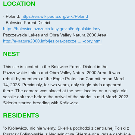
LOCATION
- Poland:
https://en.wikipedia.org/wiki/Poland
- Bolewice Forest District:
https://bolewice.szczecin.lasy.gov.pl/en/polskie-lasy
Pszczewskie Lakes and Obra Valley Natura 2000 Area:
http://e-natura2000.info/jeziora-pszcze ... -obry.html
NEST
This site is located in the Bolewice Forest District in the
Pszczewskie Lakes and Obra Valley Natura 2000 Area. It was
rebuilt by members of the Eagle Protection Committee on March
14, 2023. Previously, for two years, only single birds appeared
there. The camera was placed at the nest located on a single old
sessile oak tree before the arrival of the storks in mid-March 2023.
Skierka started breeding with Królewicz.
RESIDENTS
"o Królewiczu nic nie wiemy. Skierka pochodzi z centralnej Polski z
Puszczy Bolimowskiej z Nadleśnictwa Skierniewice, gdzie osobiście