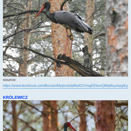
source:
https://www.facebook.com/BocianiMy/posts/pfbid02VregEEboxQMqMuyAqig
KRÓLEWICZ