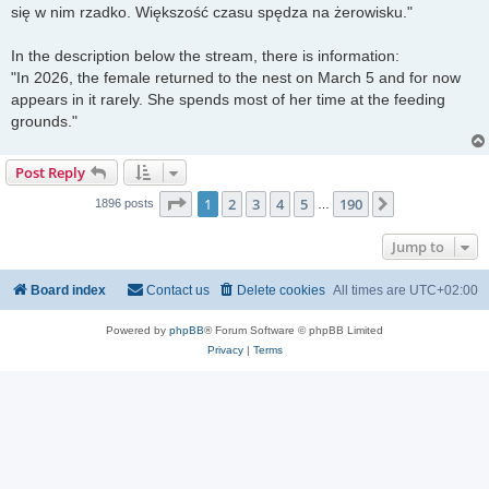
się w nim rzadko. Większość czasu spędza na żerowisku."
In the description below the stream, there is information:
"In 2026, the female returned to the nest on March 5 and for now
appears in it rarely. She spends most of her time at the feeding
grounds."
Post Reply
Page
1
of
190
1
2
3
4
5
190
Next
1896 posts
…
Jump to
Board index
Contact us
Delete cookies
All times are
UTC+02:00
Powered by
phpBB
® Forum Software © phpBB Limited
Privacy
|
Terms