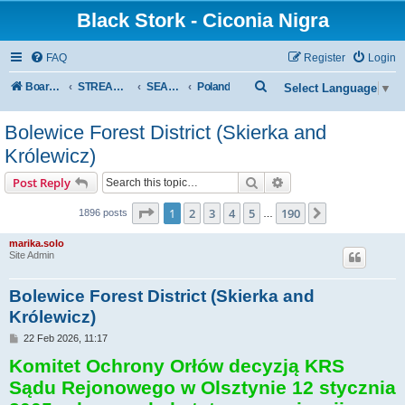
Black Stork - Ciconia Nigra
FAQ
Register
Login
S
Board index
STREAMED NESTS OF BLACK STORKS
SEASON 2026
Poland
Select Language
▼
e
Bolewice Forest District (Skierka and
a
Królewicz)
r
c
Search
Advanced search
Post Reply
h
Page
1
of
190
1
2
3
4
5
190
Next
1896 posts
…
marika.solo
Site Admin
Bolewice Forest District (Skierka and
Królewicz)
P
22 Feb 2026, 11:17
o
Komitet Ochrony Orłów decyzją KRS
s
t
Sądu Rejonowego w Olsztynie 12 stycznia