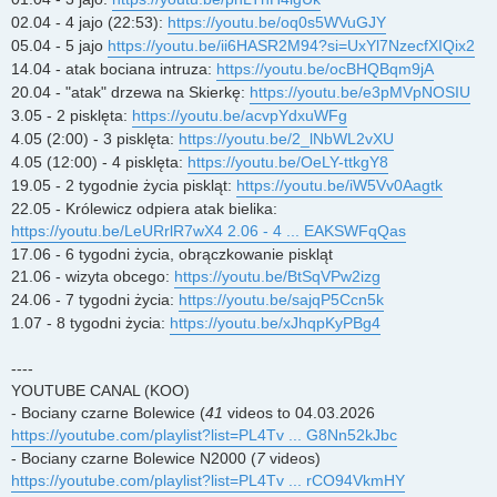
02.04 - 4 jajo (22:53):
https://youtu.be/oq0s5WVuGJY
05.04 - 5 jajo
https://youtu.be/ii6HASR2M94?si=UxYl7NzecfXIQix2
14.04 - atak bociana intruza:
https://youtu.be/ocBHQBqm9jA
20.04 - "atak" drzewa na Skierkę:
https://youtu.be/e3pMVpNOSIU
3.05 - 2 pisklęta:
https://youtu.be/acvpYdxuWFg
4.05 (2:00) - 3 pisklęta:
https://youtu.be/2_lNbWL2vXU
4.05 (12:00) - 4 pisklęta:
https://youtu.be/OeLY-ttkgY8
19.05 - 2 tygodnie życia piskląt:
https://youtu.be/iW5Vv0Aagtk
22.05 - Królewicz odpiera atak bielika:
https://youtu.be/LeURrlR7wX4 2.06 - 4 ... EAKSWFqQas
17.06 - 6 tygodni życia, obrączkowanie piskląt
21.06 - wizyta obcego:
https://youtu.be/BtSqVPw2izg
24.06 - 7 tygodni życia:
https://youtu.be/sajqP5Ccn5k
1.07 - 8 tygodni życia:
https://youtu.be/xJhqpKyPBg4
----
YOUTUBE CANAL (KOO)
- Bociany czarne Bolewice (
41
videos to 04.03.2026
https://youtube.com/playlist?list=PL4Tv ... G8Nn52kJbc
- Bociany czarne Bolewice N2000 (
7
videos)
https://youtube.com/playlist?list=PL4Tv ... rCO94VkmHY