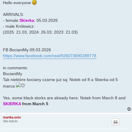
Hello everyone
ARRIVALS:
- female
Skierka
: 05.03.2026
- male Królewicz:
(2025: 21.03, 2024: 26.03; 2023: 21.03)
FB BocianiMy 09.03.2026
https://www.facebook.com/reel/926073690288778
in comments:
BocianiMy
Tak niektóre bociany czarne już są: Notek od 8 a Skierka od 5
marca
Yes, some black storks are already here: Notek from March 8 and
SKIERKA
from March 5
marika.solo
Site Admin