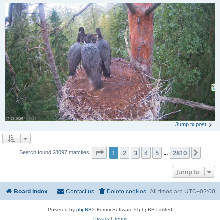
Jump to post
Page
1
of
2810
1
2
3
4
5
2810
Next
Search found 28097 matches
…
Jump to
Board index
Contact us
Delete cookies
All times are
UTC+02:00
Powered by
phpBB
® Forum Software © phpBB Limited
Privacy
|
Terms