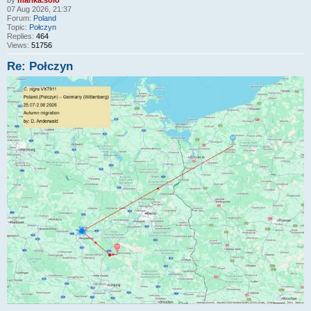
by
marika.solo
07 Aug 2026, 21:37
Forum:
Poland
Topic:
Połczyn
Replies:
464
Views:
51756
Re: Połczyn