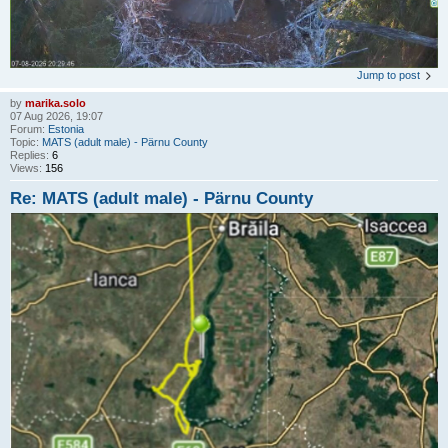
Jump to post
by
marika.solo
07 Aug 2026, 19:07
Forum:
Estonia
Topic:
MATS (adult male) - Pärnu County
Replies:
6
Views:
156
Re: MATS (adult male) - Pärnu County