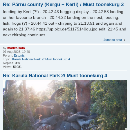
Re: Pärnu county (Kergu + Kerli) / Must-toonekurg 3
feeding by Kerli (?!) - 20:42:43 begging display - 20:42:58 landing
on her favourite branch - 20:44:22 landing on the nest, feeding:
fish, frogs (?) - 20:44:41 out - chirping to 21:13:51 and again and
again to 21:37:46 https://up.picr.de/51175140du.jpg edit: 21:45 and
next chirping continues
Jump to post
by
marika.solo
07 Aug 2026, 19:40
Forum:
Estonia
Topic:
Karula National Park 2/ Must toonekurg 4
Replies:
397
Views:
51081
Re: Karula National Park 2/ Must toonekurg 4