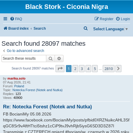
Black Stork - Ciconia Nigra
FAQ
Register
Login
S
Board index
Search
Select Language
▼
e
Search found 28097 matches
a
Go to advanced search
r
Search
Advanced search
c
h
Page
1
of
2810
1
2
3
4
5
2810
Next
Search found 28097 matches
…
by
marika.solo
07 Aug 2026, 21:41
Forum:
Poland
Topic:
Notecka Forest (Notek and Nutka)
Replies:
123
Views:
40900
Re: Notecka Forest (Notek and Nutka)
FB BocianiMy 05.08.2026
https://www.facebook.com/BocianiMy/posts/pfbid0XRZNuikcAHL3Sf
qGC8Sr9vAftHTtci5tshz1cCiP9tvJ9vhRjb5iysG6SD3D3Z87l
Transmisje z CZTERECH gniazd #bocianów_czarnych w 2026 roku