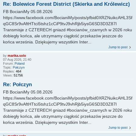
Re: Bolewice Forest District (Skierka and Królewicz)
FB BocianiMy 05.08.2026
https://www.facebook.com/BocianiMy/posts/pfbid0XRZNuikcAHL3Sf
qGC8Sr9vAftHTtci5tshz1cCiP9tvJ9vhRjb5iysG6SD3D3Z87l
Transmisje z CZTERECH gniazd #bocianów_czarnych w 2026 roku
dobiegły końca, ale utrzymamy ciągłość przekazów jeszcze do
końca września. Dziękujemy wszystkim Inter...
Jump to post
by
marika.solo
07 Aug 2026, 21:40
Forum:
Poland
Topic:
Połczyn
Replies:
464
Views:
51756
Re: Połczyn
FB BocianiMy 05.08.2026
https://www.facebook.com/BocianiMy/posts/pfbid0XRZNuikcAHL3Sf
qGC8Sr9vAftHTtci5tshz1cCiP9tvJ9vhRjb5iysG6SD3D3Z87l
Transmisje z CZTERECH gniazd #bocianów_czarnych w 2026 roku
dobiegły końca, ale utrzymamy ciągłość przekazów jeszcze do
końca września. Dziękujemy wszystkim Inter...
Jump to post