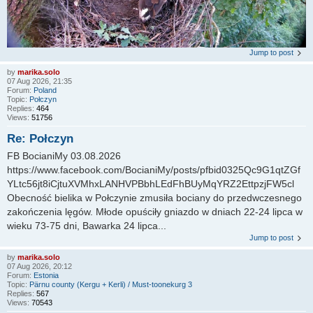
Jump to post
by
marika.solo
07 Aug 2026, 21:35
Forum:
Poland
Topic:
Połczyn
Replies:
464
Views:
51756
Re: Połczyn
FB BocianiMy 03.08.2026
https://www.facebook.com/BocianiMy/posts/pfbid0325Qc9G1qtZGf
YLtc56jt8iCjtuXVMhxLANHVPBbhLEdFhBUyMqYRZ2EttpzjFW5cl
Obecność bielika w Połczynie zmusiła bociany do przedwczesnego
zakończenia lęgów. Młode opuściły gniazdo w dniach 22-24 lipca w
wieku 73-75 dni, Bawarka 24 lipca...
Jump to post
by
marika.solo
07 Aug 2026, 20:12
Forum:
Estonia
Topic:
Pärnu county (Kergu + Kerli) / Must-toonekurg 3
Replies:
567
Views:
70543