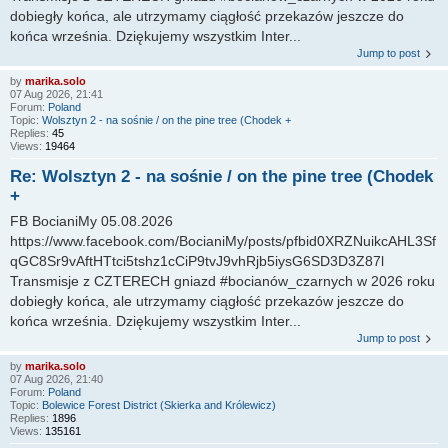
dobiegły końca, ale utrzymamy ciągłość przekazów jeszcze do
końca września. Dziękujemy wszystkim Inter...
Jump to post
by
marika.solo
07 Aug 2026, 21:41
Forum:
Poland
Topic:
Wolsztyn 2 - na sośnie / on the pine tree (Chodek +
Replies:
45
Views:
19464
Re: Wolsztyn 2 - na sośnie / on the pine tree (Chodek
+
FB BocianiMy 05.08.2026
https://www.facebook.com/BocianiMy/posts/pfbid0XRZNuikcAHL3Sf
qGC8Sr9vAftHTtci5tshz1cCiP9tvJ9vhRjb5iysG6SD3D3Z87l
Transmisje z CZTERECH gniazd #bocianów_czarnych w 2026 roku
dobiegły końca, ale utrzymamy ciągłość przekazów jeszcze do
końca września. Dziękujemy wszystkim Inter...
Jump to post
by
marika.solo
07 Aug 2026, 21:40
Forum:
Poland
Topic:
Bolewice Forest District (Skierka and Królewicz)
Replies:
1896
Views:
135161